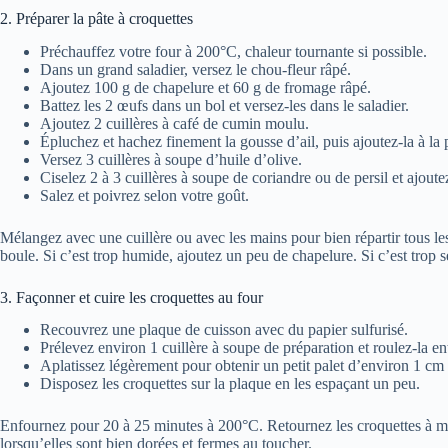
2. Préparer la pâte à croquettes
Préchauffez votre four à 200°C, chaleur tournante si possible.
Dans un grand saladier, versez le chou-fleur râpé.
Ajoutez 100 g de chapelure et 60 g de fromage râpé.
Battez les 2 œufs dans un bol et versez-les dans le saladier.
Ajoutez 2 cuillères à café de cumin moulu.
Épluchez et hachez finement la gousse d’ail, puis ajoutez-la à la 
Versez 3 cuillères à soupe d’huile d’olive.
Ciselez 2 à 3 cuillères à soupe de coriandre ou de persil et ajoutez
Salez et poivrez selon votre goût.
Mélangez avec une cuillère ou avec les mains pour bien répartir tous les 
boule. Si c’est trop humide, ajoutez un peu de chapelure. Si c’est trop s
3. Façonner et cuire les croquettes au four
Recouvrez une plaque de cuisson avec du papier sulfurisé.
Prélevez environ 1 cuillère à soupe de préparation et roulez-la e
Aplatissez légèrement pour obtenir un petit palet d’environ 1 cm 
Disposez les croquettes sur la plaque en les espaçant un peu.
Enfournez pour 20 à 25 minutes à 200°C. Retournez les croquettes à mi-
lorsqu’elles sont bien dorées et fermes au toucher.