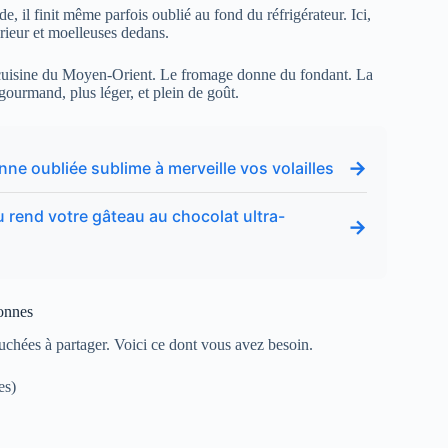
e, il finit même parfois oublié au fond du réfrigérateur. Ici,
térieur et moelleuses dedans.
 cuisine du Moyen-Orient. Le fromage donne du fondant. La
 gourmand, plus léger, et plein de goût.
→
ne oubliée sublime à merveille vos volailles
du rend votre gâteau au chocolat ultra-
→
sonnes
chées à partager. Voici ce dont vous avez besoin.
es)