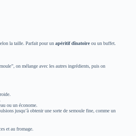
lon la taille. Parfait pour un
apéritif dînatoire
ou un buffet.
emoule”, on mélange avec les autres ingrédients, puis on
roide.
.
uteau ou un économe.
pulsions jusqu’à obtenir une sorte de semoule fine, comme un
ces et au fromage.