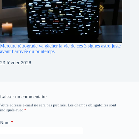
Mercure rétrograde va gâcher la vie de ces 3 signes astro juste
avant l’arrivée du printemps
23 février 2026
Laisser un commentaire
Votre adresse e-mail ne sera pas publiée.
Les champs obligatoires sont
indiqués avec
*
Nom
*