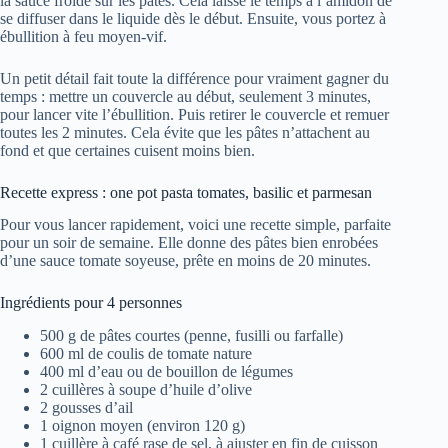
la sauce froide sur les pâtes. Cela laisse le temps à l’amidon de
se diffuser dans le liquide dès le début. Ensuite, vous portez à
ébullition à feu moyen-vif.
Un petit détail fait toute la différence pour vraiment gagner du
temps : mettre un couvercle au début, seulement 3 minutes,
pour lancer vite l’ébullition. Puis retirer le couvercle et remuer
toutes les 2 minutes. Cela évite que les pâtes n’attachent au
fond et que certaines cuisent moins bien.
Recette express : one pot pasta tomates, basilic et parmesan
Pour vous lancer rapidement, voici une recette simple, parfaite
pour un soir de semaine. Elle donne des pâtes bien enrobées
d’une sauce tomate soyeuse, prête en moins de 20 minutes.
Ingrédients pour 4 personnes
500 g de pâtes courtes (penne, fusilli ou farfalle)
600 ml de coulis de tomate nature
400 ml d’eau ou de bouillon de légumes
2 cuillères à soupe d’huile d’olive
2 gousses d’ail
1 oignon moyen (environ 120 g)
1 cuillère à café rase de sel, à ajuster en fin de cuisson