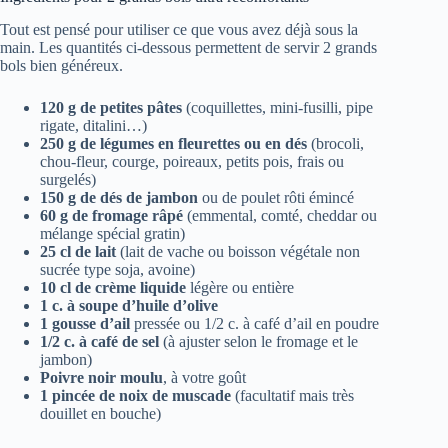
Tout est pensé pour utiliser ce que vous avez déjà sous la
main. Les quantités ci-dessous permettent de servir 2 grands
bols bien généreux.
120 g de petites pâtes
(coquillettes, mini-fusilli, pipe
rigate, ditalini…)
250 g de légumes en fleurettes ou en dés
(brocoli,
chou-fleur, courge, poireaux, petits pois, frais ou
surgelés)
150 g de dés de jambon
ou de poulet rôti émincé
60 g de fromage râpé
(emmental, comté, cheddar ou
mélange spécial gratin)
25 cl de lait
(lait de vache ou boisson végétale non
sucrée type soja, avoine)
10 cl de crème liquide
légère ou entière
1 c. à soupe d’huile d’olive
1 gousse d’ail
pressée ou 1/2 c. à café d’ail en poudre
1/2 c. à café de sel
(à ajuster selon le fromage et le
jambon)
Poivre noir moulu
, à votre goût
1 pincée de noix de muscade
(facultatif mais très
douillet en bouche)